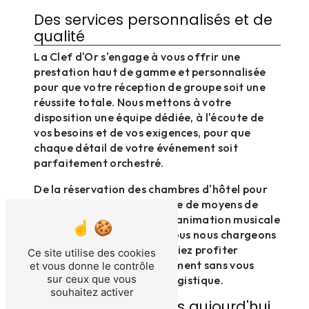
Des services personnalisés et de
qualité
La Clef d'Or s'engage à vous offrir une
prestation haut de gamme et personnalisée
pour que votre réception de groupe soit une
réussite totale. Nous mettons à votre
disposition une équipe dédiée, à l'écoute de
vos besoins et de vos exigences, pour que
chaque détail de votre événement soit
parfaitement orchestré.
De la réservation des chambres d'hôtel pour
vos invités à la mise en place de moyens de
transport, en passant par l'animation musicale
ou la décoration florale, nous nous chargeons
de tout pour que vous puissiez profiter
Ce site utilise des cookies
pleinement de votre événement sans vous
et vous donne le contrôle
sur ceux que vous
soucier de l'organisation logistique.
souhaitez activer
Contactez-nous dès aujourd'hui