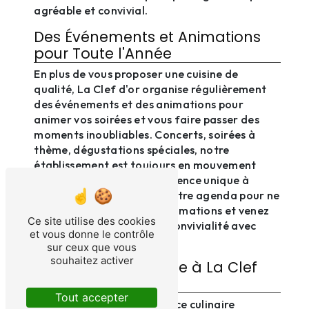
agréable et convivial.
Des Événements et Animations
pour Toute l'Année
En plus de vous proposer une cuisine de
qualité, La Clef d'or organise régulièrement
des événements et des animations pour
animer vos soirées et vous faire passer des
moments inoubliables. Concerts, soirées à
thème, dégustations spéciales, notre
établissement est toujours en mouvement
pour vous offrir une expérience unique à
chaque visite. Consultez notre agenda pour ne
manquer aucune de nos animations et venez
Ce site utilise des cookies
partager des instants de convivialité avec
et vous donne le contrôle
nous.
sur ceux que vous
souhaitez activer
Réservez Votre Table à La Clef
d'or
Tout accepter
Envie de vivre une expérience culinaire